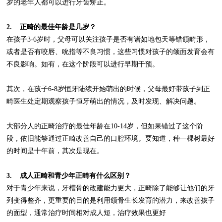
岁的老年人都可以进行牙齿矫正。
2.
正畸的最佳年龄是几岁？
在孩子
3-6
岁时，父母可以关注孩子是否有诸如地包天等错颌畸形，
或者是否有咬唇、吮指等不良习惯，这些习惯对孩子的颌面发育会有
不良影响。如有，在这个阶段可以进行早期干预。
其次，在孩子
6-8
岁恒牙陆续开始萌出的时候，父母最好带孩子到正
畸医生处定期观察孩子恒牙萌出的情况，及时发现、解决问题。
大部分人的正畸治疗的最佳年龄在
10-14
岁，但如果错过了这个阶
段，依旧能够通过正畸改善自己的口腔环境。要知道，种一棵树最好
的时间是十年前，其次是现在。
3.
成人正畸和青少年正畸有什么区别？
对于青少年来说，牙槽骨的改建能力更大，正畸除了能够让他们的牙
列变得整齐，更重要的目的是利用颌骨生长发育的潜力，来改善孩子
的面型，通常治疗时间相对成人短，治疗效果也更好