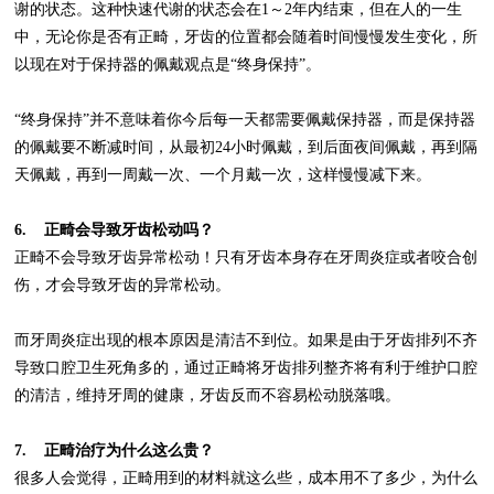
谢的状态。这种快速代谢的状态会在
1
～
2
年内结束，但在人的一生
中，无论你是否有正畸，牙齿的位置都会随着时间慢慢发生变化，所
以现在对于保持器的佩戴观点是
“
终身保持
”
。
“
终身保持
”
并不意味着你今后每一天都需要佩戴保持器，而是保持器
的佩戴要不断减时间，从最初
24
小时佩戴，到后面夜间佩戴，再到隔
天佩戴，再到一周戴一次、一个月戴一次，这样慢慢减下来。
6.
正畸会导致牙齿松动吗
？
正畸不会导致牙齿异常松动！只有牙齿本身存在牙周炎症或者咬合创
伤，才会导致牙齿的异常松动。
而牙周炎症出现的根本原因是清洁不到位。如果是由于牙齿排列不齐
导致口腔卫生死角多的，通过正畸将牙齿排列整齐将有利于维护口腔
的清洁，维持牙周的健康，牙齿反而不容易松动脱落哦。
7.
正畸治疗为什么这么贵？
很多人会觉得，正畸用到的材料就这么些，成本用不了多少，为什么