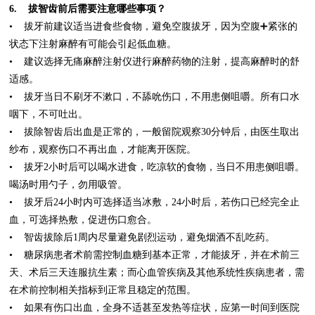
6. 拔智齿前后需要注意哪些事项？
• 拔牙前建议适当进食些食物，避免空腹拔牙，因为空腹➕紧张的
状态下注射麻醉有可能会引起低血糖。
• 建议选择无痛麻醉注射仪进行麻醉药物的注射，提高麻醉时的舒
适感。
• 拔牙当日不刷牙不漱口，不舔吮伤口，不用患侧咀嚼。所有口水
咽下，不可吐出。
• 拔除智齿后出血是正常的，一般留院观察30分钟后，由医生取出
纱布，观察伤口不再出血，才能离开医院。
• 拔牙2小时后可以喝水进食，吃凉软的食物，当日不用患侧咀嚼。
喝汤时用勺子，勿用吸管。
• 拔牙后24小时内可选择适当冰敷，24小时后，若伤口已经完全止
血，可选择热敷，促进伤口愈合。
• 智齿拔除后1周内尽量避免剧烈运动，避免烟酒不乱吃药。
• 糖尿病患者术前需控制血糖到基本正常，才能拔牙，并在术前三
天、术后三天连服抗生素；而心血管疾病及其他系统性疾病患者，需
在术前控制相关指标到正常且稳定的范围。
• 如果有伤口出血，全身不适甚至发热等症状，应第一时间到医院