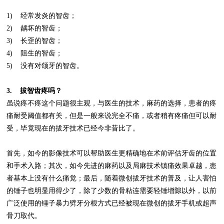
1) 经常发炎的智齿；
2) 龋坏的智齿；
3) 长歪的智齿；
4) 阻生的智齿；
5) 没有对颌牙的智齿。
3. 拔智齿疼吗？
虽说疼不疼这个问题很主观，与医生的技术，麻药的选择，患者的疼
痛耐受阈值都有关，但是一般来说完全不痛，或者稍有疼痛但可以耐
受，毕竟现在的拔牙技术已经今非昔比了。
首先，如今的影像技术可以帮助医生更精确地在术前评估牙齿的位置
和手术入路；其次，如今先进的麻药以及局麻技术镇痛效果卓越，患
者基本上没有什么痛觉；最后，随着微创拔牙技术的普及，让人害怕
的锤子也明显用得少了，除了少数的骨粘连需要轻锤增隙以外，以前
广泛使用的锤子暴力劈牙分根方式已经被现在微创的拔牙手机或超声
骨刀取代。